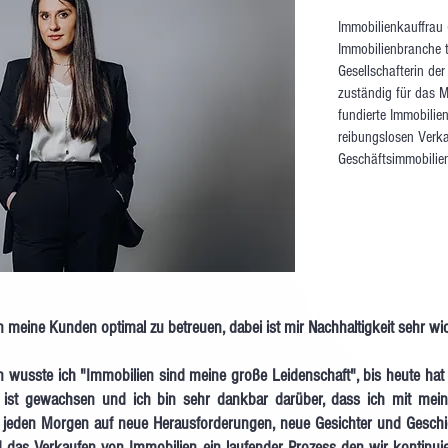
Immobilienkauffrau (
Immobilienbranche t
Gesellschafterin de
zuständig für das M
fundierte Immobili
reibungslosen Verk
Geschäftsimmobilie
 meine Kunden optimal zu betreuen, dabei ist mir Nachhaltigkeit sehr wic
n wusste ich "Immobilien sind meine große Leidenschaft", bis heute hat 
t ist gewachsen und ich bin sehr dankbar darüber, dass ich mit meine
ch jeden Morgen auf neue Herausforderungen, neue Gesichter und Geschic
nd das Verkaufen von Immobilien ein laufender Prozess den wir kontinui