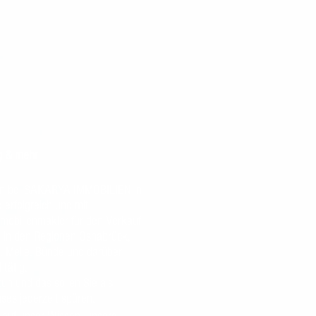
g & mehr
en bei SAKARYA IMMOBILIEN in
d erfolgreich und mit
mmobilienmakler für den Verkauf
 in den Regionen Osnabrück,
, Melle, Bünde und darüber
 tätig.
tun und das sollen Sie als
es jederzeit spüren.