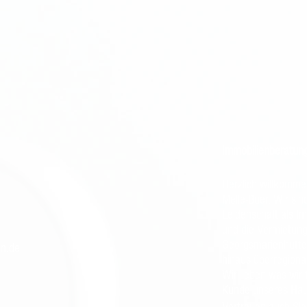
Immobilienberatun
Herzlich willkomm
Melle-Buer. Wir sin
Leidenschaft als I
und die Vermietung
Georgsmarienhütte
en.de
hinaus überregional
Wir lieben was wir 
Kunde unseres Haus