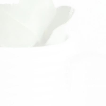
Kontakt:
Barkhausenerstr. 90
49328 Melle-Buer
Telefon: 0151 566 77 882
E-Mail:
info@sakarya-immobili